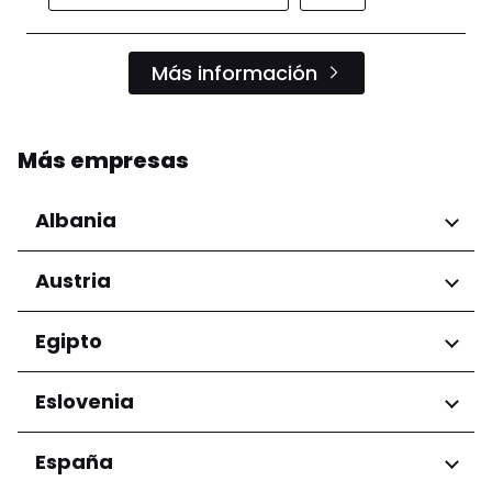
Más información
Más empresas
Albania
Regiones
Austria
Condado de Tirana
Regiones
Egipto
Niederösterreich
Regiones
Eslovenia
Salzburg
Wien
Gobernación de El Cairo
Regiones
España