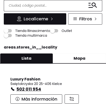
Localíceme
Filtros
Tienda Rinascimento
Outlet
Tienda multimarca
areas.stores_in__locality
Lista
Mapa
Luxury Fashion
Świętokrzyska 20 25-406 Kielce
502 011 954
Más información