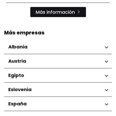
Más información
Más empresas
Albania
Regiones
Austria
Condado de Tirana
Regiones
Egipto
Niederösterreich
Regiones
Eslovenia
Salzburg
Wien
Gobernación de El Cairo
Regiones
España
Ljubljana