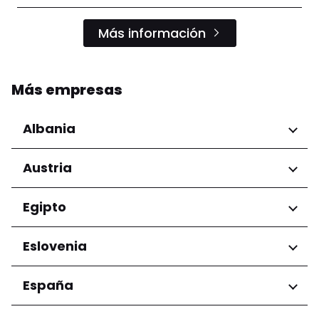
Más información
Más empresas
Albania
Regiones
Austria
Condado de Tirana
Regiones
Egipto
Niederösterreich
Regiones
Eslovenia
Salzburg
Wien
Gobernación de El Cairo
Regiones
España
Ljubljana