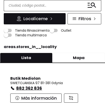
Localíceme
Filtros
Tienda Rinascimento
Outlet
Tienda multimarca
areas.stores_in__locality
Lista
Mapa
Butik Mediolan
SWIETOJANSKA 97 81-381 Gdynia
882 362 836
Más información