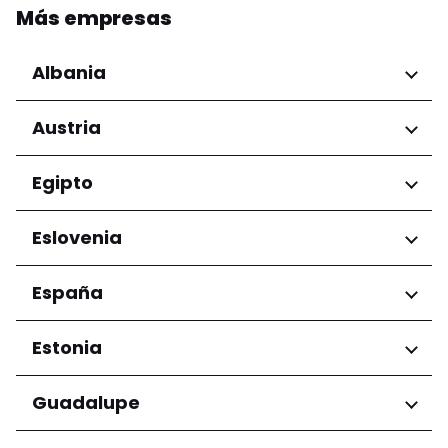
Más empresas
Albania
Regiones
Austria
Condado de Tirana
Regiones
Egipto
Niederösterreich
Regiones
Eslovenia
Salzburg
Wien
Gobernación de El Cairo
Regiones
España
Ljubljana
Regiones
Estonia
Andalucía
Regiones
Guadalupe
Harju maakond