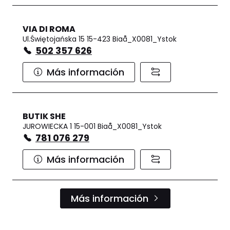
VIA DI ROMA
Ul.Świętojańska 15 15-423 Biaå_X0081_Ystok
502 357 626
Más información
BUTIK SHE
JUROWIECKA 1 15-001 Biaå_X0081_Ystok
781 076 279
Más información
Más información