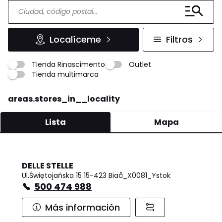
Localíceme
Filtros
Tienda Rinascimento
Outlet
Tienda multimarca
areas.stores_in__locality
Lista
Mapa
DELLE STELLE
Ul.Świętojańska 15 15-423 Biaå_X0081_Ystok
500 474 988
Más información