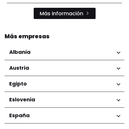
Más información
Más empresas
Albania
Regiones
Austria
Condado de Tirana
Regiones
Egipto
Niederösterreich
Regiones
Eslovenia
Salzburg
Wien
Gobernación de El Cairo
Regiones
España
Ljubljana