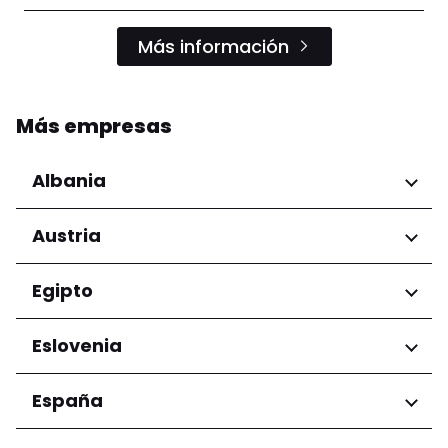
Más información
Más empresas
Albania
Regiones
Austria
Condado de Tirana
Regiones
Egipto
Niederösterreich
Regiones
Eslovenia
Salzburg
Wien
Gobernación de El Cairo
Regiones
España
Ljubljana