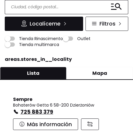
Localíceme
Filtros
Tienda Rinascimento
Outlet
Tienda multimarca
areas.stores_in__locality
Lista
Mapa
Sempre
Bohaterów Getta 6 58-200 Dzierżoniów
725 883 379
Más información