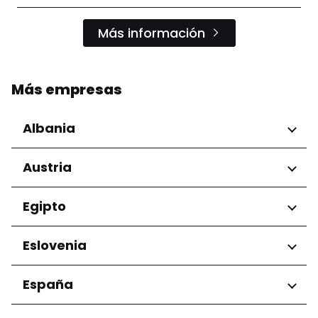
Más información
Más empresas
Albania
Regiones
Austria
Condado de Tirana
Regiones
Egipto
Niederösterreich
Regiones
Eslovenia
Salzburg
Wien
Gobernación de El Cairo
Regiones
España
Ljubljana