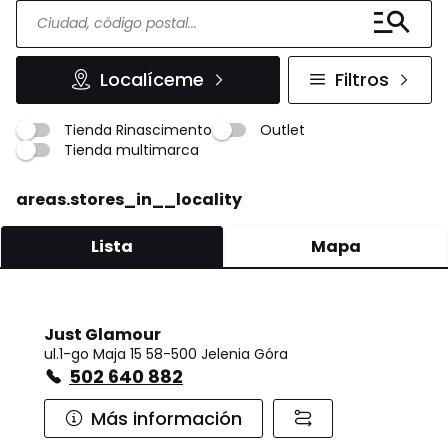
Localíceme
Filtros
Tienda Rinascimento
Outlet
Tienda multimarca
areas.stores_in__locality
Lista
Mapa
Just Glamour
ul.1-go Maja 15 58-500 Jelenia Góra
502 640 882
Más información