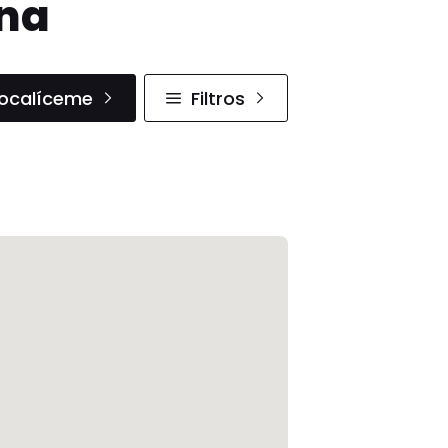
ana
ocalíceme
Filtros