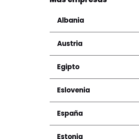
Albania
Austria
Regiones
Condado de Tirana
Egipto
Regiones
Niederösterreich
Eslovenia
Regiones
Gobernación de El Ca
España
Regiones
Ljubljana
Estonia
Regiones