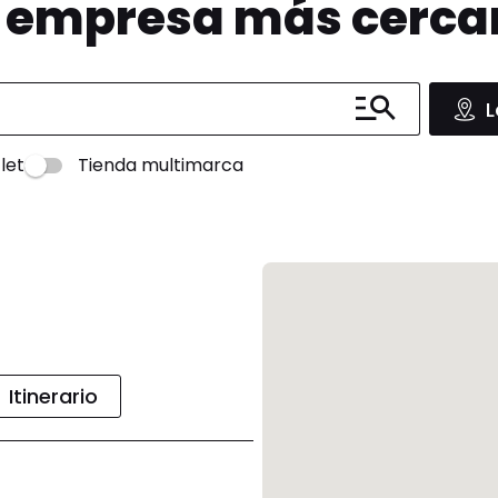
u empresa más cerc
L
let
Tienda multimarca
Itinerario