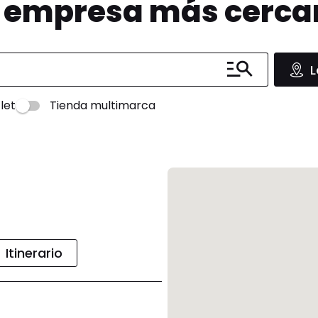
u empresa más cerc
L
let
Tienda multimarca
Itinerario