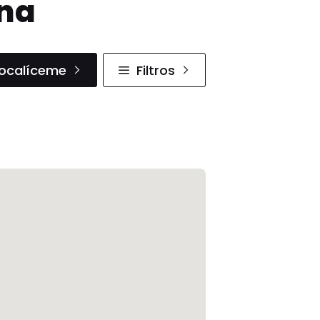
ana
ocalíceme
Filtros