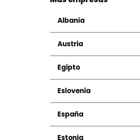
Albania
Austria
Regiones
Condado de Tirana
Egipto
Regiones
Niederösterreich
Eslovenia
Regiones
Gobernación de El Ca
España
Regiones
Ljubljana
Estonia
Regiones