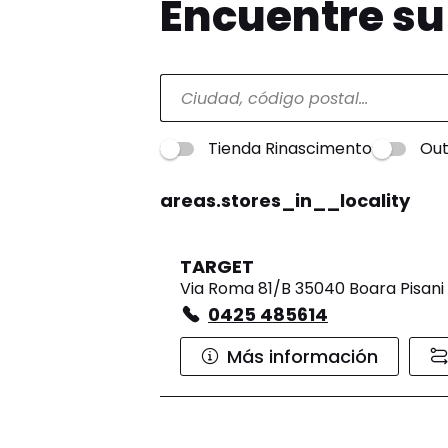
Encuentre s
Tienda Rinascimento
Out
areas.stores_in__locality
TARGET
Via Roma 81/B 35040 Boara Pisani
0425 485614
Más información