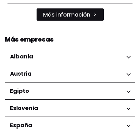
Más información
Más empresas
Albania
Regiones
Austria
Condado de Tirana
Regiones
Egipto
Niederösterreich
Regiones
Eslovenia
Salzburg
Wien
Gobernación de El Cairo
Regiones
España
Ljubljana