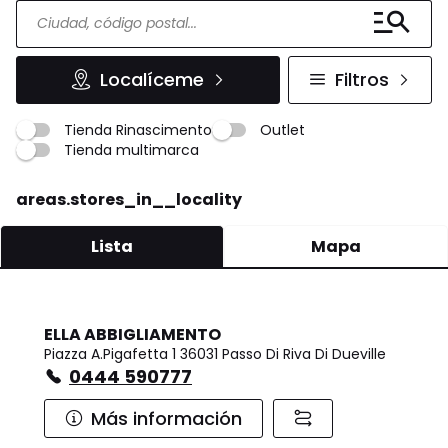
Localíceme
Filtros
Tienda Rinascimento
Outlet
Tienda multimarca
areas.stores_in__locality
Lista
Mapa
ELLA ABBIGLIAMENTO
Piazza A.Pigafetta 1 36031 Passo Di Riva Di Dueville
0444 590777
Más información