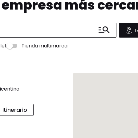
u empresa más cerc
L
let
Tienda multimarca
icentino
Itinerario