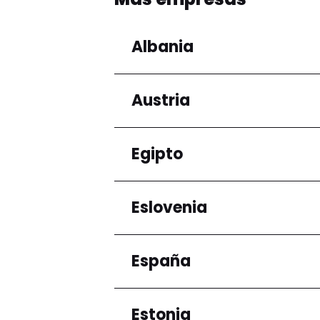
Albania
Austria
Regiones
Condado de Tirana
Egipto
Regiones
Niederösterreich
Eslovenia
Regiones
Gobernación de El Ca
España
Regiones
Ljubljana
Estonia
Regiones