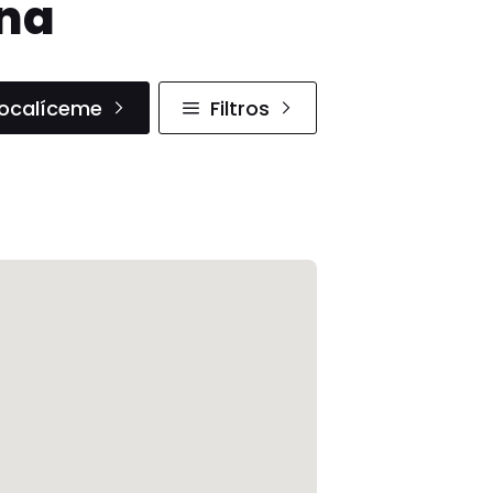
ana
ocalíceme
Filtros