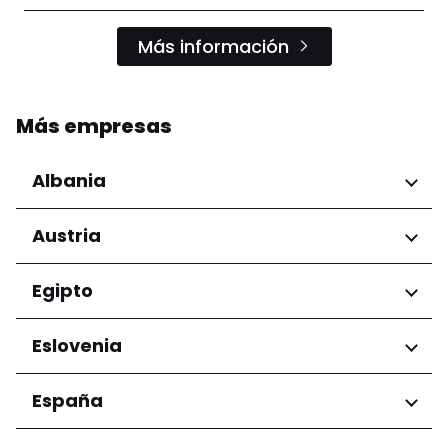
Más información
Más empresas
Albania
Regiones
Austria
Condado de Tirana
Regiones
Egipto
Niederösterreich
Regiones
Eslovenia
Salzburg
Wien
Gobernación de El Cairo
Regiones
España
Ljubljana