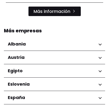
Más información
Más empresas
Albania
Regiones
Austria
Condado de Tirana
Regiones
Egipto
Niederösterreich
Regiones
Eslovenia
Salzburg
Wien
Gobernación de El Cairo
Regiones
España
Ljubljana