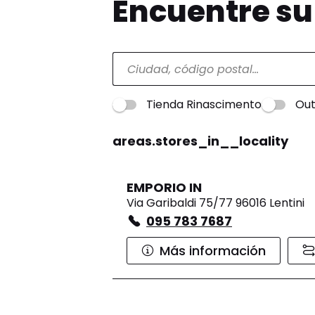
Encuentre s
Tienda Rinascimento
Out
areas.stores_in__locality
EMPORIO IN
Via Garibaldi 75/77 96016 Lentini
095 783 7687
Más información