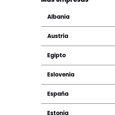
Albania
Austria
Regiones
Condado de Tirana
Egipto
Regiones
Niederösterreich
Eslovenia
Regiones
Gobernación de El Ca
España
Regiones
Ljubljana
Estonia
Regiones