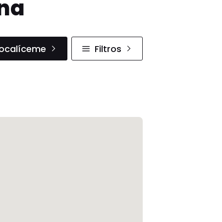
ana
ocalíceme
Filtros