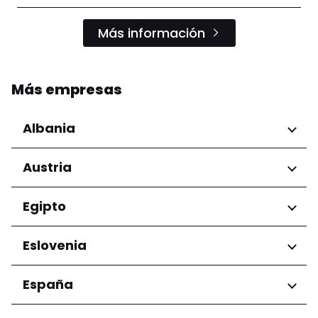
Más información
Más empresas
Albania
Regiones
Austria
Condado de Tirana
Regiones
Egipto
Niederösterreich
Regiones
Eslovenia
Salzburg
Wien
Gobernación de El Cairo
Regiones
España
Ljubljana