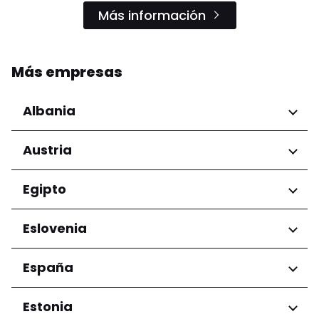
Más información
Más empresas
Albania
Regiones
Austria
Condado de Tirana
Regiones
Egipto
Niederösterreich
Regiones
Eslovenia
Salzburg
Wien
Gobernación de El Cairo
Regiones
España
Ljubljana
Regiones
Estonia