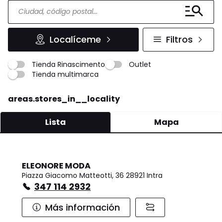
Localíceme
Filtros
Tienda Rinascimento
Outlet
Tienda multimarca
areas.stores_in__locality
Lista
Mapa
ELEONORE MODA
Piazza Giacomo Matteotti, 36 28921 Intra
347 114 2932
Más información