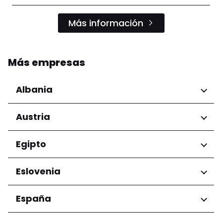
Más información
Más empresas
Albania
Regiones
Austria
Condado de Tirana
Regiones
Egipto
Niederösterreich
Regiones
Eslovenia
Salzburg
Wien
Gobernación de El Cairo
Regiones
España
Ljubljana