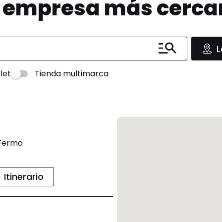
u empresa más cerc
L
let
Tienda multimarca
 Fermo
Itinerario