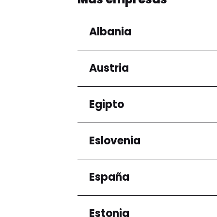
Albania
Austria
Regiones
Condado de Tirana
Egipto
Regiones
Niederösterreich
Eslovenia
Regiones
Gobernación de El Ca
España
Regiones
Ljubljana
Estonia
Regiones