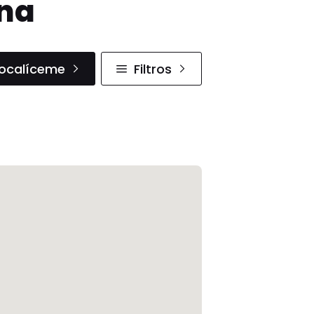
ana
ocalíceme
Filtros