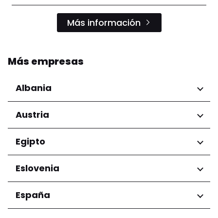
Más información
Más empresas
Albania
Regiones
Austria
Condado de Tirana
Regiones
Egipto
Niederösterreich
Regiones
Eslovenia
Salzburg
Wien
Gobernación de El Cairo
Regiones
España
Ljubljana