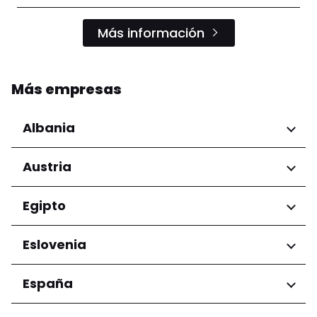
Más información
Más empresas
Albania
Regiones
Austria
Condado de Tirana
Regiones
Egipto
Niederösterreich
Regiones
Eslovenia
Salzburg
Wien
Gobernación de El Cairo
Regiones
España
Ljubljana