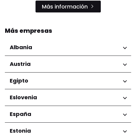
Más información
Más empresas
Albania
Regiones
Austria
Condado de Tirana
Regiones
Egipto
Niederösterreich
Regiones
Eslovenia
Salzburg
Wien
Gobernación de El Cairo
Regiones
España
Ljubljana
Regiones
Estonia