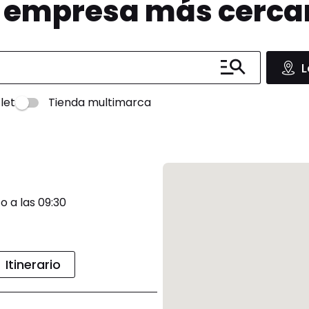
u empresa más cerc
L
let
Tienda multimarca
o a las 09:30
Itinerario