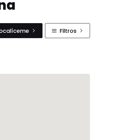
ana
ocalíceme
Filtros