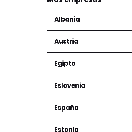
Albania
Austria
Regiones
Condado de Tirana
Egipto
Regiones
Niederösterreich
Eslovenia
Regiones
Gobernación de El Ca
España
Regiones
Ljubljana
Estonia
Regiones