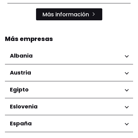
Más información
Más empresas
Albania
Regiones
Austria
Condado de Tirana
Regiones
Egipto
Niederösterreich
Regiones
Eslovenia
Salzburg
Wien
Gobernación de El Cairo
Regiones
España
Ljubljana