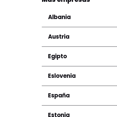
Albania
Austria
Regiones
Condado de Tirana
Egipto
Regiones
Niederösterreich
Eslovenia
Regiones
Gobernación de El Ca
España
Regiones
Ljubljana
Estonia
Regiones