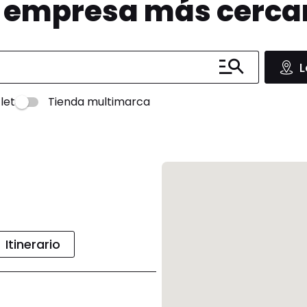
u empresa más cerc
L
let
Tienda multimarca
Itinerario