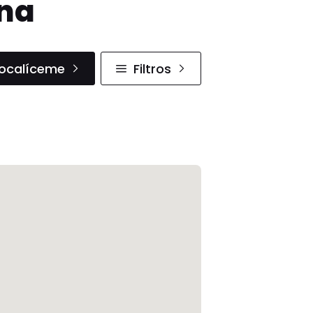
ana
ocalíceme
Filtros