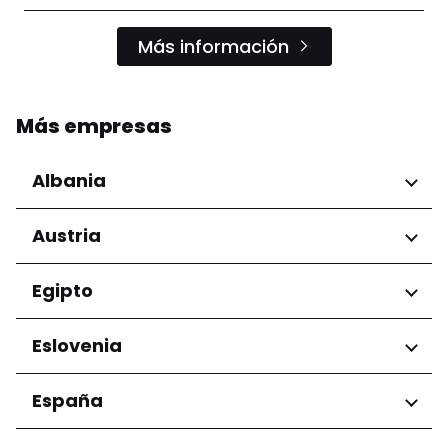
Más información
Más empresas
Albania
Regiones
Austria
Condado de Tirana
Regiones
Egipto
Niederösterreich
Regiones
Eslovenia
Salzburg
Wien
Gobernación de El Cairo
Regiones
España
Ljubljana