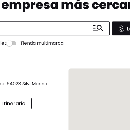
u empresa más cerc
L
let
Tienda multimarca
so 64028 Silvi Marina
Itinerario