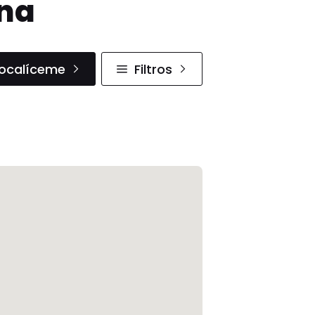
ana
ocalíceme
Filtros