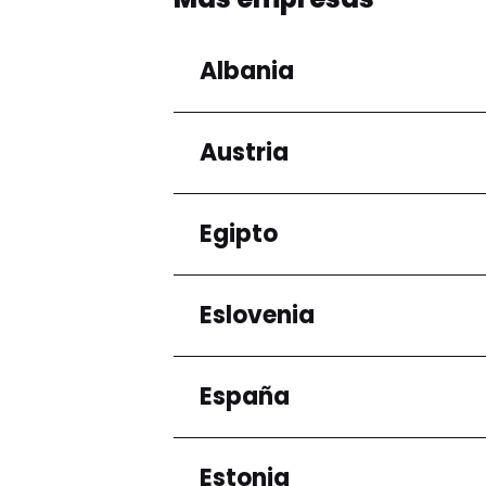
Albania
Austria
Regiones
Condado de Tirana
Egipto
Regiones
Niederösterreich
Eslovenia
Regiones
Gobernación de El Ca
España
Regiones
Ljubljana
Estonia
Regiones