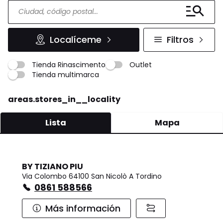
Localíceme
Filtros
Tienda Rinascimento
Outlet
Tienda multimarca
areas.stores_in__locality
Lista
Mapa
BY TIZIANO PIU
Via Colombo 64100 San Nicolò A Tordino
0861 588566
Más información