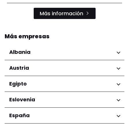
Más información
Más empresas
Albania
Regiones
Austria
Condado de Tirana
Regiones
Egipto
Niederösterreich
Regiones
Eslovenia
Salzburg
Wien
Gobernación de El Cairo
Regiones
España
Ljubljana