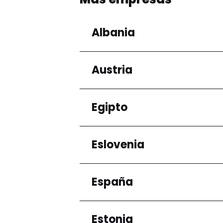
Albania
Austria
Regiones
Condado de Tirana
Egipto
Regiones
Niederösterreich
Eslovenia
Regiones
Gobernación de El Ca
España
Regiones
Ljubljana
Estonia
Regiones