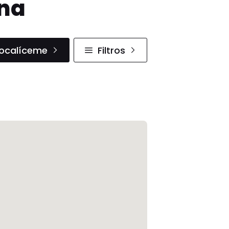
ana
ocalíceme
Filtros