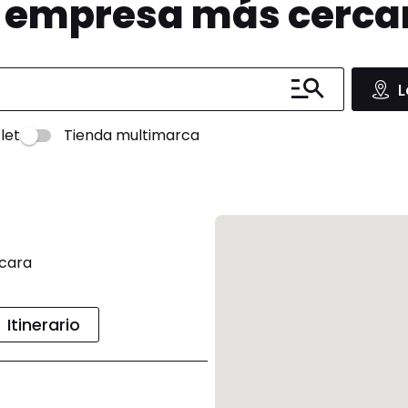
u empresa más cerc
L
let
Tienda multimarca
cara
Itinerario