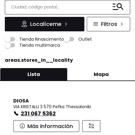
Localíceme
Filtros
Tienda Rinascimento
Outlet
Tienda multimarca
areas.stores_in__locality
Lista
Mapa
DIOSA
VIA KRISTALLI 3 570 Pefka Thessaloniki
231 067 5362
Más información