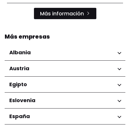
Más información
Más empresas
Albania
Regiones
Austria
Condado de Tirana
Regiones
Egipto
Niederösterreich
Regiones
Eslovenia
Salzburg
Wien
Gobernación de El Cairo
Regiones
España
Ljubljana