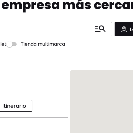
u empresa más cerc
L
let
Tienda multimarca
Itinerario