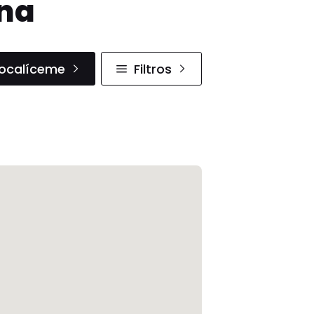
ana
ocalíceme
Filtros