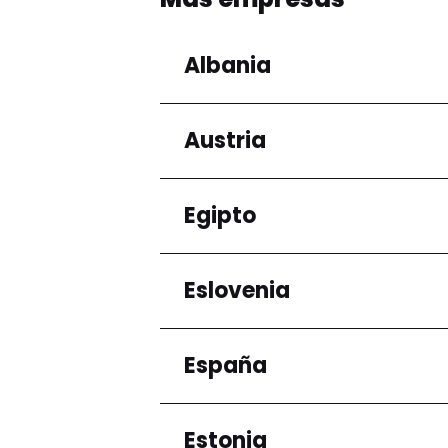
Albania
Austria
Regiones
Condado de Tirana
Egipto
Regiones
Niederösterreich
Eslovenia
Regiones
Gobernación de El Ca
España
Regiones
Ljubljana
Estonia
Regiones