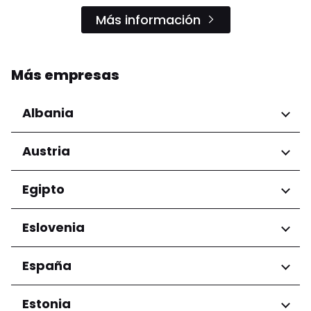
Más información
Más empresas
Albania
Regiones
Austria
Condado de Tirana
Regiones
Egipto
Niederösterreich
Regiones
Eslovenia
Salzburg
Wien
Gobernación de El Cairo
Regiones
España
Ljubljana
Regiones
Estonia