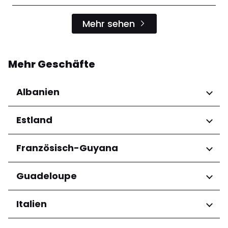
Mehr sehen
Mehr Geschäfte
Albanien
Regionen
Estland
Qarku i Tiranës
Regionen
Französisch-Guyana
Harju maakond
Regionen
Guadeloupe
Tartu maakond
Arrondissement de Cayenne
Regionen
Italien
Grande-Terre