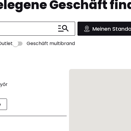
legene Geschäft fin
Meinen Stando
Outlet
Geschäft multibrand
Győr
e