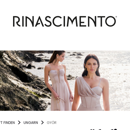
T FINDEN
UNGARN
GYŐR