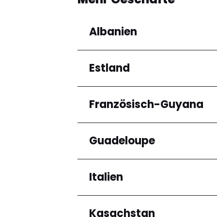
Albanien
Estland
Regionen
Qarku i Tiranës
Französisch-Guyana
Regionen
Harju maakond
Guadeloupe
Regionen
Arrondissement de C
Italien
Regionen
Grande-Terre
Kasachstan
Regionen