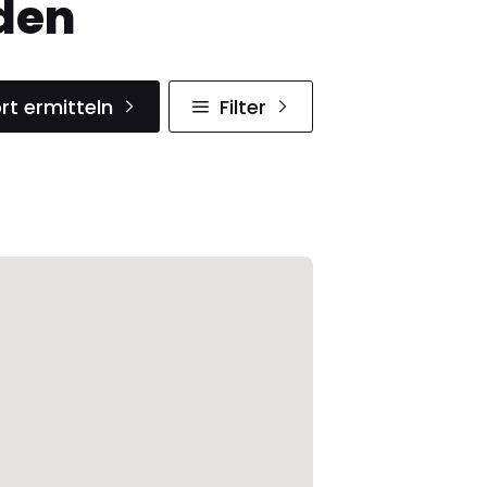
den
rt ermitteln
Filter