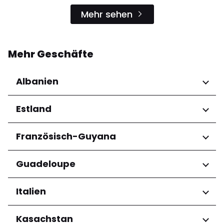
Mehr sehen
Mehr Geschäfte
Albanien
Regionen
Estland
Qarku i Tiranës
Regionen
Französisch-Guyana
Harju maakond
Regionen
Guadeloupe
Tartu maakond
Arrondissement de Cayenne
Regionen
Italien
Grande-Terre
Regionen
Kasachstan