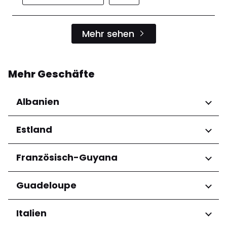
Mehr sehen
Mehr Geschäfte
Albanien
Regionen
Estland
Qarku i Tiranës
Regionen
Französisch-Guyana
Harju maakond
Regionen
Guadeloupe
Tartu maakond
Arrondissement de Cayenne
Regionen
Italien