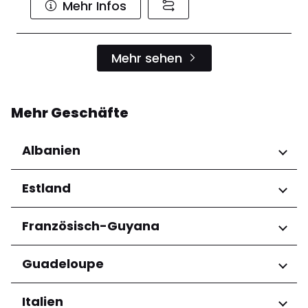
Mehr Infos
Mehr sehen
Mehr Geschäfte
Albanien
Regionen
Estland
Qarku i Tiranës
Regionen
Französisch-Guyana
Harju maakond
Regionen
Guadeloupe
Tartu maakond
Arrondissement de Cayenne
Regionen
Italien