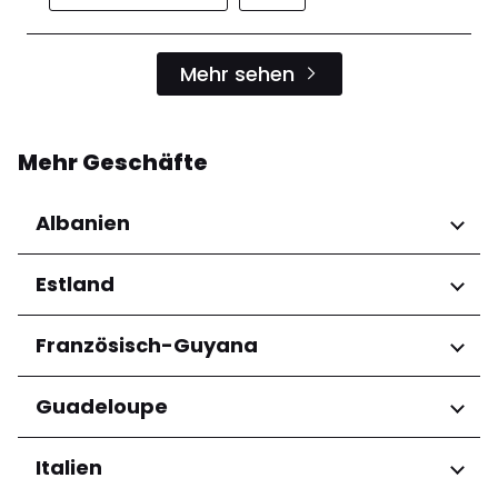
Mehr sehen
Mehr Geschäfte
Albanien
Regionen
Estland
Qarku i Tiranës
Regionen
Französisch-Guyana
Harju maakond
Regionen
Guadeloupe
Tartu maakond
Arrondissement de Cayenne
Regionen
Italien