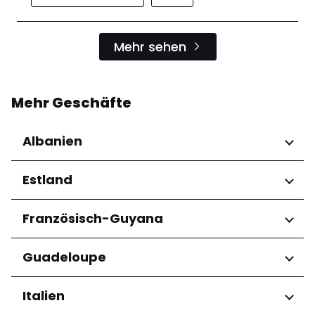
Mehr sehen
Mehr Geschäfte
Albanien
Regionen
Estland
Qarku i Tiranës
Regionen
Französisch-Guyana
Harju maakond
Regionen
Guadeloupe
Tartu maakond
Arrondissement de Cayenne
Regionen
Italien