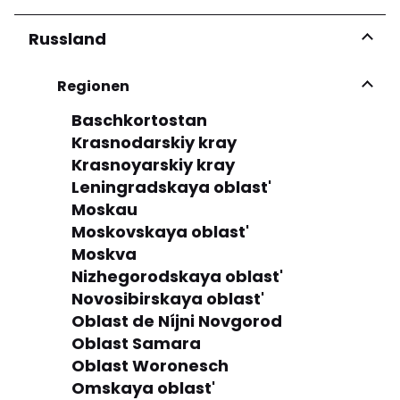
Russland
Regionen
Baschkortostan
Krasnodarskiy kray
Krasnoyarskiy kray
Leningradskaya oblast'
Moskau
Moskovskaya oblast'
Moskva
Nizhegorodskaya oblast'
Novosibirskaya oblast'
Oblast de Níjni Novgorod
Oblast Samara
Oblast Woronesch
Omskaya oblast'