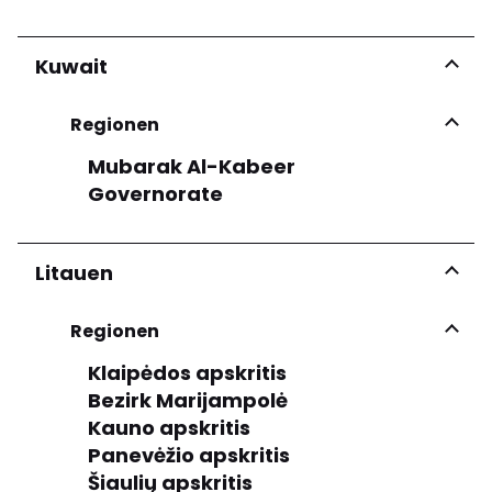
Kuwait
Regionen
Mubarak Al-Kabeer
Governorate
Litauen
Regionen
Klaipėdos apskritis
Bezirk Marijampolė
Kauno apskritis
Panevėžio apskritis
Šiaulių apskritis