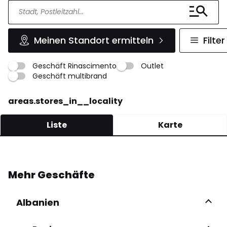
Meinen Standort ermitteln
Filter
Geschäft Rinascimento
Outlet
Geschäft multibrand
areas.stores_in__locality
Liste
Karte
Andorra
Mehr Geschäfte
Piłsudskiego 74 08-110 Siedlce
728 469 333
Albanien
Mehr Infos