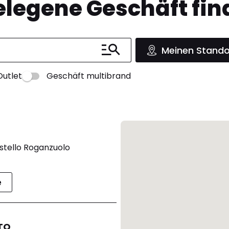
legene Geschäft fin
Meinen Stando
Outlet
Geschäft multibrand
stello Roganzuolo
e
TO