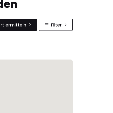
den
rt ermitteln
Filter