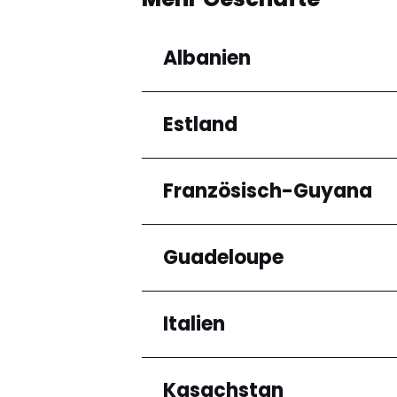
Albanien
Estland
Regionen
Qarku i Tiranës
Französisch-Guyana
Regionen
Harju maakond
Guadeloupe
Regionen
Arrondissement de C
Italien
Regionen
Grande-Terre
Kasachstan
Regionen