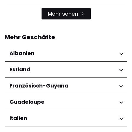
Mehr sehen
Mehr Geschäfte
Albanien
Regionen
Estland
Qarku i Tiranës
Regionen
Französisch-Guyana
Harju maakond
Regionen
Guadeloupe
Tartu maakond
Arrondissement de Cayenne
Regionen
Italien
Grande-Terre