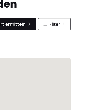
den
rt ermitteln
Filter