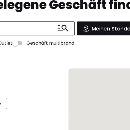
legene Geschäft fin
Meinen Stando
Outlet
Geschäft multibrand
e