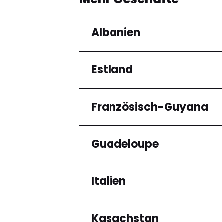
Albanien
Estland
Regionen
Qarku i Tiranës
Französisch-Guyana
Regionen
Harju maakond
Guadeloupe
Regionen
Arrondissement de C
Italien
Regionen
Grande-Terre
Kasachstan
Regionen