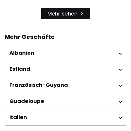
Mehr sehen
Mehr Geschäfte
Albanien
Regionen
Estland
Qarku i Tiranës
Regionen
Französisch-Guyana
Harju maakond
Regionen
Guadeloupe
Tartu maakond
Arrondissement de Cayenne
Regionen
Italien
Grande-Terre