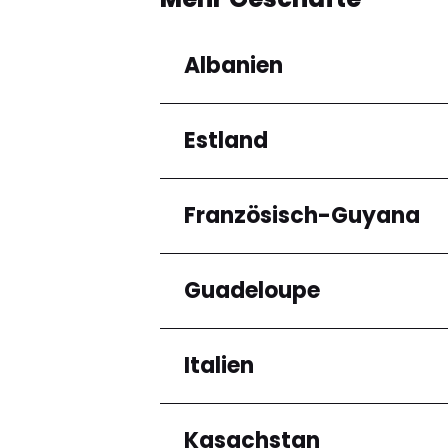
Albanien
Estland
Regionen
Qarku i Tiranës
Französisch-Guyana
Regionen
Harju maakond
Guadeloupe
Regionen
Arrondissement de C
Italien
Regionen
Grande-Terre
Kasachstan
Regionen