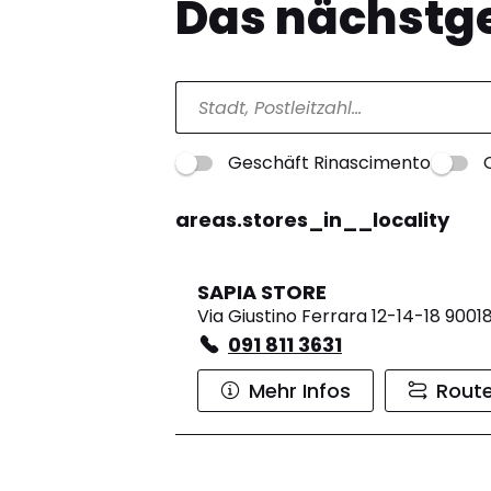
Das nächstge
Geschäft Rinascimento
areas.stores_in__locality
SAPIA STORE
Via Giustino Ferrara 12-14-18 9001
091 811 3631
Mehr Infos
Rout