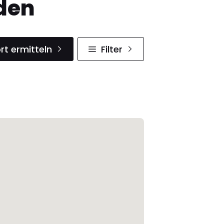
den
rt ermitteln
Filter