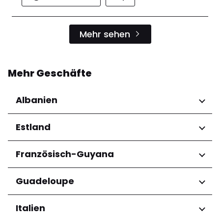
Mehr sehen
Mehr Geschäfte
Albanien
Regionen
Estland
Qarku i Tiranës
Regionen
Französisch-Guyana
Harju maakond
Regionen
Guadeloupe
Tartu maakond
Arrondissement de Cayenne
Regionen
Italien