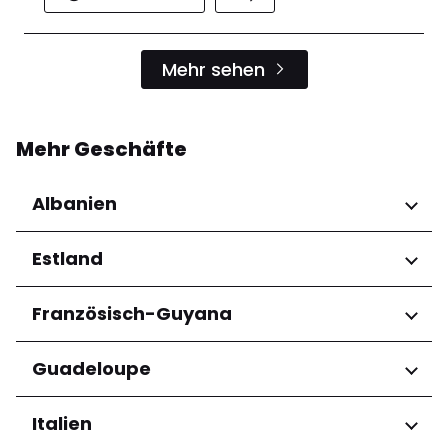
Mehr sehen
Mehr Geschäfte
Albanien
Regionen
Estland
Qarku i Tiranës
Regionen
Französisch-Guyana
Harju maakond
Regionen
Guadeloupe
Tartu maakond
Arrondissement de Cayenne
Regionen
Italien