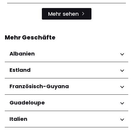
Mehr sehen
Mehr Geschäfte
Albanien
Regionen
Estland
Qarku i Tiranës
Regionen
Französisch-Guyana
Harju maakond
Regionen
Guadeloupe
Tartu maakond
Arrondissement de Cayenne
Regionen
Italien
Grande-Terre