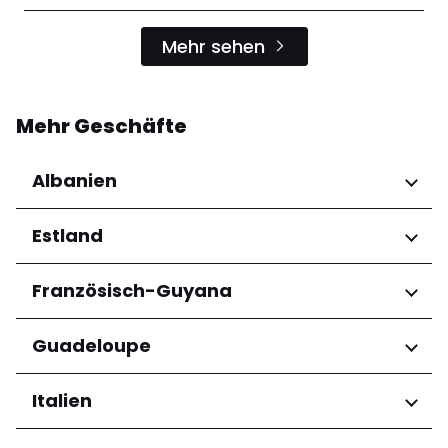
Mehr sehen
Mehr Geschäfte
Albanien
Regionen
Estland
Qarku i Tiranës
Regionen
Französisch-Guyana
Harju maakond
Regionen
Guadeloupe
Tartu maakond
Arrondissement de Cayenne
Regionen
Italien
Grande-Terre